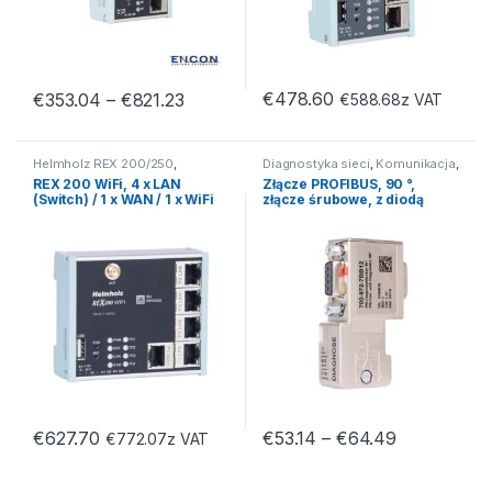
€
478.60
€
353.04
–
€
821.23
€
588.68
z VAT
Helmholz REX 200/250
,
Diagnostyka sieci
,
Komunikacja
,
Komunikacja
,
Teleserwis
Monitoring PROFIBUS
REX 200 WiFi, 4 x LAN
Złącze PROFIBUS, 90 °,
(Switch) / 1 x WAN / 1 x WiFi
złącze śrubowe, z diodą
diagnostyczną
€
627.70
€
53.14
–
€
64.49
€
772.07
z VAT