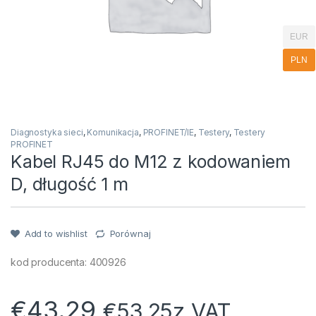
EUR
PLN
Diagnostyka sieci
,
Komunikacja
,
PROFINET/IE
,
Testery
,
Testery
PROFINET
Kabel RJ45 do M12 z kodowaniem
D, długość 1 m
Add to wishlist
Porównaj
kod producenta: 400926
€
43.29
€
53.25
z VAT