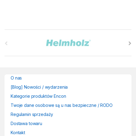
B
r
a
n
O nas
d
[Blog] Nowości / wydarzenia
s
Kategorie produktów Encon
Twoje dane osobowe są u nas bezpieczne / RODO
C
Regulamin sprzedaży
a
Dostawa towaru
r
Kontakt