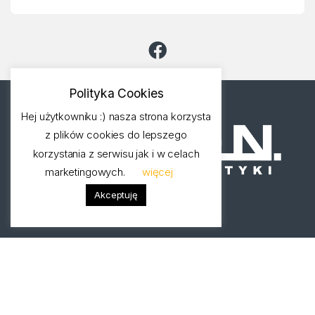
o
u
s
Polityka Cookies
e
Hej użytkowniku :) nasza strona korzysta
l
z plików cookies do lepszego
korzystania z serwisu jak i w celach
marketingowych.
więcej
Akceptuję
Masz pytania? zadzwoń!
+48 71 793 64 07