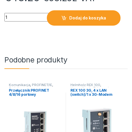
Kabel RJ45 do M12 z kodowaniem D, długość 1 m quantity
Dodaj do koszyka
Podobne produkty
Komunikacja
,
PROFINET/IE
,
Helmholz REX 100
,
Switch
Komunikacja
,
Teleserwis
Przełącznik PROFINET
REX 100 3G, 4 x LAN
4/8/16 portowy
(switch)/1 x 3G-Modem
(UMTS)